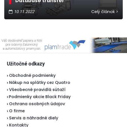
Database transfer
Celý článok >
10.11.2022
Užitočné odkazy
Obchodné podmienky
›
Nákup na splátky cez Quatro
›
Všeobecné pravidlá sútaží
›
Podmienky akcie Black Friday
›
Ochrana osobných údajov
›
O firme
›
Servis a náhradné diely
›
Kontakty
›