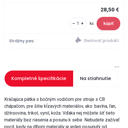
28,50 €
-
+
ks
Strážny pes:
Kompletné špecifikácie
Na stiahnutie
S
Kráčajúca pätka s bočným vodičom pre stroje s CB
chápačom, pre šitie kĺzavých materiálov, ako: bavlna, ľan,
džínsovina, trikot, vynil, koža. Vďaka nej môžete šiť tieto
materiály bez riasenia a posunu k sebe. Nebudete zažívať
pocit, kedy na dlhom materiály je jeden posunutý od