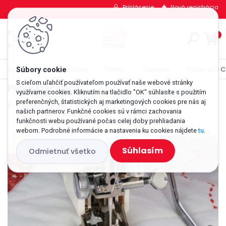
Prihlásenie
Nová registrácia
0
Úvod
Príslušenstvo
Pätky
Janome
Pätky pre 
S cieľom uľahčiť používateľom používať naše webové stránky
Pätka kráčajúca
využívame cookies. Kliknutím na tlačidlo "OK" súhlasíte s použitím
preferenčných, štatistických aj marketingových cookies pre nás aj
Pre šijacie stroje s CB chápačom
našich partnerov. Funkčné cookies sú v rámci zachovania
funkčnosti webu používané počas celej doby prehliadania
webom. Podrobné informácie a nastavenia ku cookies nájdete
tu
.
Súhlasím
Odmietnuť všetko