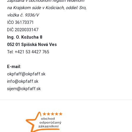
zapísaná v obchodnom registri vedenom
na Krajskom súde v Košiciach, oddiel: Sro,
vložka č. 9336/V
IČO 36173371
DIČ 2020033147
Ing. O. Kožucha 8
052 01 Spišská Nová Ves
Tel: +421 53 4427 765
E-mail:
okpfaff@okpfaff.sk
info@okpfaff.sk
sijem@okpfaff.sk