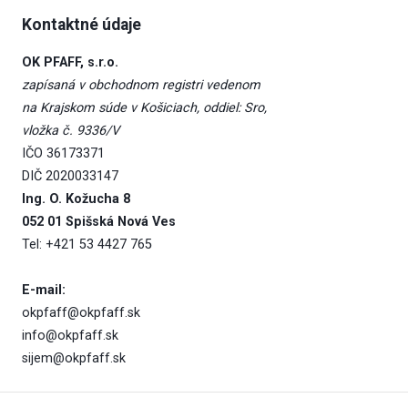
Kontaktné údaje
OK PFAFF, s.r.o.
zapísaná v obchodnom registri vedenom
na Krajskom súde v Košiciach, oddiel: Sro,
vložka č. 9336/V
IČO 36173371
DIČ 2020033147
Ing. O. Kožucha 8
052 01 Spišská Nová Ves
Tel: +421 53 4427 765
E-mail:
okpfaff@okpfaff.sk
info@okpfaff.sk
sijem@okpfaff.sk