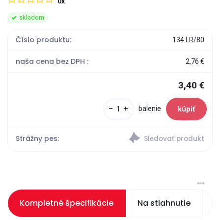
0x
skladom
Číslo produktu:
134 LR/80
naša cena bez DPH :
2,76 €
3,40 €
-
+
balenie
Strážny pes:
Kompletné špecifikácie
Na stiahnutie
S