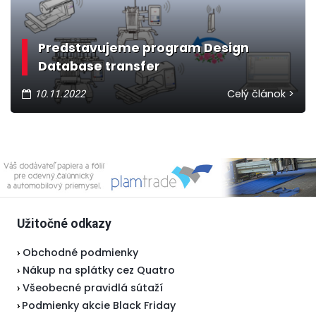
Predstavujeme program Design
Database transfer
Celý článok >
10.11.2022
Užitočné odkazy
Obchodné podmienky
›
Nákup na splátky cez Quatro
›
Všeobecné pravidlá sútaží
›
Podmienky akcie Black Friday
›