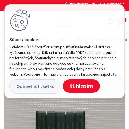
Prihlásenie
Nová registrácia
0
Úvod
Príslušenstvo
Ihly
Ihly pre priemyselné stroje
S cieľom uľahčiť používateľom používať naše webové stránky
Groz-Beckert ihly 134 LR/80
využívame cookies. Kliknutím na tlačidlo "OK" súhlasíte s použitím
preferenčných, štatistických aj marketingových cookies pre nás aj
Ihla s reznou špičkou LR, pre šitie kože.
našich partnerov. Funkčné cookies sú v rámci zachovania
funkčnosti webu používané počas celej doby prehliadania
webom. Podrobné informácie a nastavenia ku cookies nájdete
tu
.
Súhlasím
Odmietnuť všetko