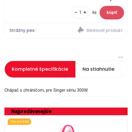
-
+
ks
Strážny pes:
Kompletné špecifikácie
Na stiahnutie
S
Chápač s chráničom, pre Singer sériu 300W.
Najpredávanejšie
Top produkt