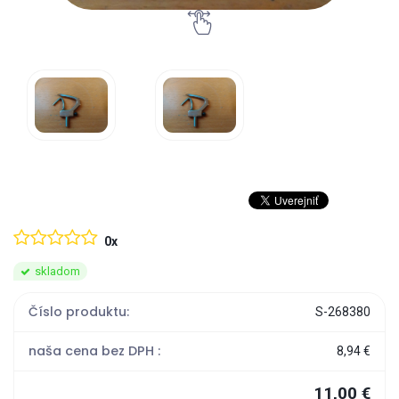
0x
skladom
Číslo produktu:
S-268380
naša cena bez DPH :
8,94 €
11,00 €