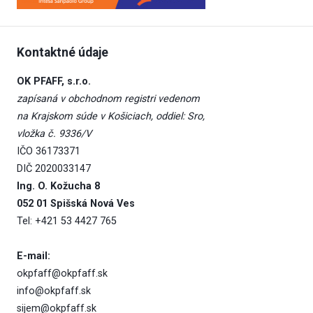
Kontaktné údaje
OK PFAFF, s.r.o.
zapísaná v obchodnom registri vedenom
na Krajskom súde v Košiciach, oddiel: Sro,
vložka č. 9336/V
IČO 36173371
DIČ 2020033147
Ing. O. Kožucha 8
052 01 Spišská Nová Ves
Tel: +421 53 4427 765
E-mail:
okpfaff@okpfaff.sk
info@okpfaff.sk
sijem@okpfaff.sk