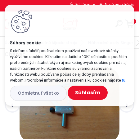
Prihlásenie
Nová registrácia
0
Úvod
Priemyselné šijacie stroje
Náhradné diely Singer
S cieľom uľahčiť používateľom používať naše webové stránky
Chápač
využívame cookies. Kliknutím na tlačidlo "OK" súhlasíte s použitím
preferenčných, štatistických aj marketingových cookies pre nás aj
našich partnerov. Funkčné cookies sú v rámci zachovania
funkčnosti webu používané počas celej doby prehliadania
webom. Podrobné informácie a nastavenia ku cookies nájdete
tu
.
Súhlasím
Odmietnuť všetko